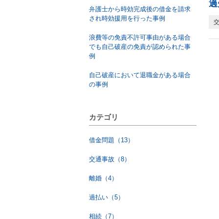
過
弁護士から時効完成後の借金を請求
され時効援用を行った事例
浪費等の免責不許可事由がある場合
でも自己破産の免責が認められた事
例
自己破産において退職金がある場合
の事例
カテゴリ
借金問題（13）
交通事故（8）
離婚（4）
過払い（5）
相続（7）